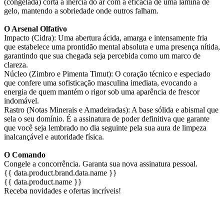
(congelada) corta a inércia do ar com a eficácia de uma lâmina de
gelo, mantendo a sobriedade onde outros falham.
O Arsenal Olfativo
Impacto (Cidra): Uma abertura ácida, amarga e intensamente fria
que estabelece uma prontidão mental absoluta e uma presença nítida,
garantindo que sua chegada seja percebida como um marco de
clareza.
Núcleo (Zimbro e Pimenta Timut): O coração técnico e especiado
que confere uma sofisticação masculina imediata, evocando a
energia de quem mantém o rigor sob uma aparência de frescor
indomável.
Rastro (Notas Minerais e Amadeiradas): A base sólida e abismal que
sela o seu domínio. É a assinatura de poder definitiva que garante
que você seja lembrado no dia seguinte pela sua aura de limpeza
inalcançável e autoridade física.
O Comando
Congele a concorrência. Garanta sua nova assinatura pessoal.
{{ data.product.brand.data.name }}
{{ data.product.name }}
Receba novidades e ofertas incríveis!