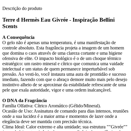
Descrição do produto
Terre d Hermès Eau Givrée - Inspiração Bellini
Scents
A Consequência
O gelo não é apenas uma temperatura, é uma manifestação de
controle absoluto. Esta fragrância projeta a imagem de um homem
que domina o caos através de uma clareza cortante e uma higiene
ofensiva de elite. O impacto biológico é o de um choque térmico
estratégico: um rastro mineral e cítrico que comunica uma vaidade
intelectual e um status de quem permanece imperturbável sob
pressão. Ao vesti-lo, você instaura uma aura de prontidão e sucesso
imediato, fazendo com que o abraço demore muito mais pelo desejo
instintivo alheio de se aproximar da estabilidade refrescante de uma
pele que exala autoridade, vigor e uma ordem inalcançável.
O DNA da Fragrância
Família Olfativa: Cítrico Aromático (Gélido/Mineral).
Ocasião de Uso: Assinatura de comando para dias intensos, reuniões
onde a sua lucidez é a maior arma e momentos de lazer onde a
elegância deve ser mantida com precisão técnica.
Clima Ideal: Calor extremo e alta umidade; sua estrutura ""Givrée""