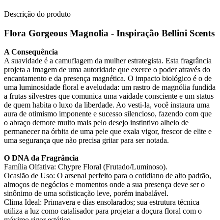
Descrição do produto
Flora Gorgeous Magnolia - Inspiração Bellini Scents
A Consequência
A suavidade é a camuflagem da mulher estrategista. Esta fragrância
projeta a imagem de uma autoridade que exerce o poder através do
encantamento e da presença magnética. O impacto biológico é o de
uma luminosidade floral e aveludada: um rastro de magnólia fundida
a frutas silvestres que comunica uma vaidade consciente e um status
de quem habita o luxo da liberdade. Ao vesti-la, você instaura uma
aura de otimismo imponente e sucesso silencioso, fazendo com que
o abraço demore muito mais pelo desejo instintivo alheio de
permanecer na órbita de uma pele que exala vigor, frescor de elite e
uma segurança que não precisa gritar para ser notada.
O DNA da Fragrância
Família Olfativa: Chypre Floral (Frutado/Luminoso).
Ocasião de Uso: O arsenal perfeito para o cotidiano de alto padrão,
almoços de negócios e momentos onde a sua presença deve ser o
sinônimo de uma sofisticação leve, porém inabalável.
Clima Ideal: Primavera e dias ensolarados; sua estrutura técnica
utiliza a luz como catalisador para projetar a doçura floral com o
máximo rigor estético.