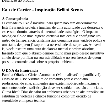
Descrição do produto
Eau de Cartier - Inspiração Bellini Scents
A Consequência
O verdadeiro luxo é invisível para quem não tem discernimento.
Esta fragrância projeta a imagem de uma autoridade que despreza o
excesso e domina através da neutralidade estratégica. O impacto
biológico é o de uma higiene ofensiva intelectual e andrógina: um
rastro de transparência cristalina que comunica uma vaidade polida e
um status de quem já superou a necessidade de se provar. Ao vesti-
la, você instaura uma aura de clareza mental e ordem absoluta,
fazendo com que o abraço demore muito mais pelo desejo instintivo
alheio de se purificar na sua estabilidade e no seu frescor de quem
possui o controle total sobre o próprio ambiente.
O DNA da Fragrância
Família Olfativa: Cítrico Aromático (Minimalista/Compartilhável).
Ocasião de Uso: Assinatura de comando para o cotidiano
profissional de elite, ambientes que exigem sobriedade máxima e
momentos onde a sofisticação deve ser sentida, mas não anunciada.
Clima Ideal: Dias de calor ou ambientes urbanos de alta pressão; sua
estrutura de violetas e cítricos funciona como um escudo de
serenidade e limpeza técnica.